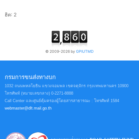
ฮิต: 2
© 2009-2026 by
GPIUTMD
กรมการขนส่งทางบก
1032 ถนนพหลโยธิน แขวงจอมพล
เขตจตุจักร กรุงเทพมหานคร 10900
โทรศัพท์ (หมายเลขกลาง) 0-2271-8888
Call Center และศูนย์คุ้มครองผู้โดยสารสาธารณะ : โทรศัพท์ 1584
webmaster@dlt.mail.go.th