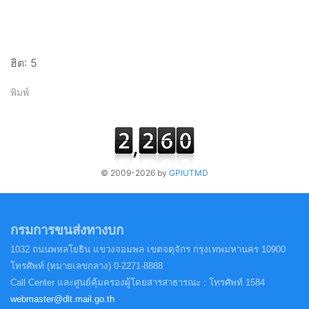
ฮิต: 5
พิมพ์
© 2009-2026 by
GPIUTMD
กรมการขนส่งทางบก
1032 ถนนพหลโยธิน แขวงจอมพล
เขตจตุจักร กรุงเทพมหานคร 10900
โทรศัพท์ (หมายเลขกลาง) 0-2271-8888
Call Center และศูนย์คุ้มครองผู้โดยสารสาธารณะ : โทรศัพท์ 1584
webmaster@dlt.mail.go.th