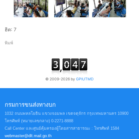
ฮิต: 7
พิมพ์
© 2009-2026 by
GPIUTMD
กรมการขนส่งทางบก
1032 ถนนพหลโยธิน แขวงจอมพล
เขตจตุจักร กรุงเทพมหานคร 10900
โทรศัพท์ (หมายเลขกลาง) 0-2271-8888
Call Center และศูนย์คุ้มครองผู้โดยสารสาธารณะ : โทรศัพท์ 1584
webmaster@dlt.mail.go.th