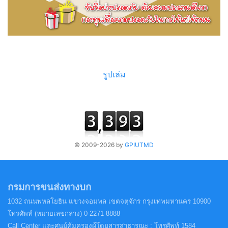
รูปเล่ม
© 2009-2026 by
GPIUTMD
กรมการขนส่งทางบก
1032 ถนนพหลโยธิน แขวงจอมพล
เขตจตุจักร กรุงเทพมหานคร 10900
โทรศัพท์ (หมายเลขกลาง) 0-2271-8888
Call Center และศูนย์คุ้มครองผู้โดยสารสาธารณะ : โทรศัพท์ 1584