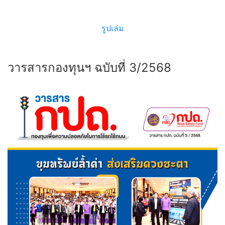
รูปเล่ม
วารสารกองทุนฯ ฉบับที่ 3/2568