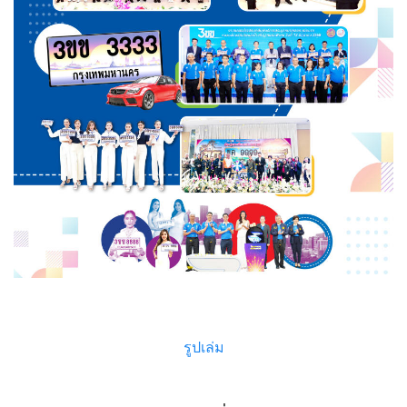
รูปเล่ม