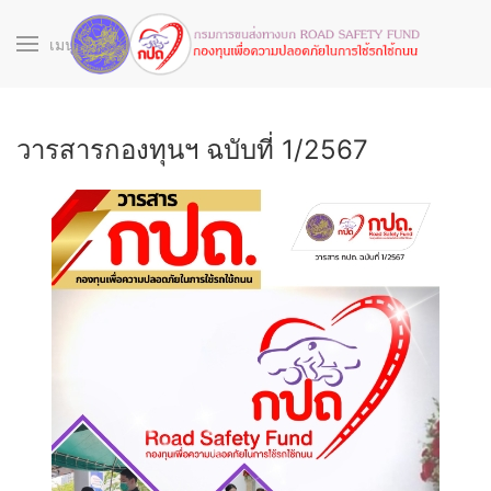
เมนู
วารสารกองทุนฯ ฉบับที่ 1/2567