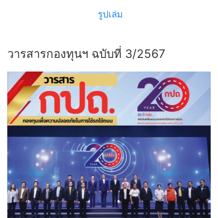
รูปเล่ม
วารสารกองทุนฯ ฉบับที่ 3/2567