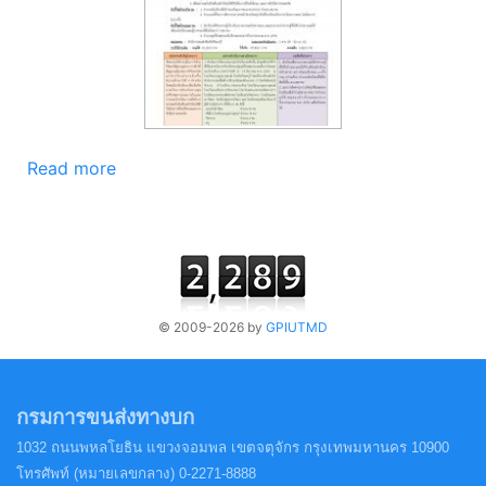
Read more
© 2009-2026 by
GPIUTMD
กรมการขนส่งทางบก
1032 ถนนพหลโยธิน แขวงจอมพล
เขตจตุจักร กรุงเทพมหานคร 10900
โทรศัพท์ (หมายเลขกลาง) 0-2271-8888